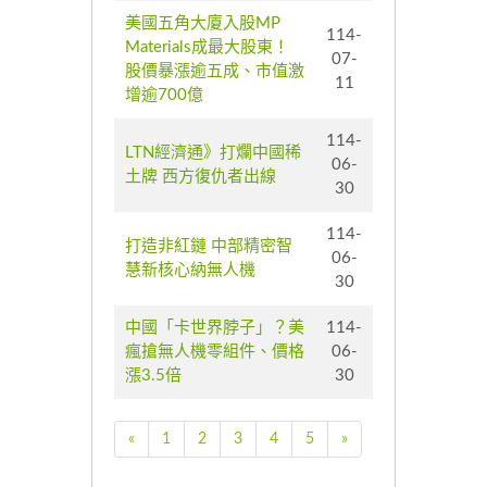
美國五角大廈入股MP
114-
Materials成最大股東！
07-
股價暴漲逾五成、市值激
11
增逾700億
114-
LTN經濟通》打爛中國稀
06-
土牌 西方復仇者出線
30
114-
打造非紅鏈 中部精密智
06-
慧新核心納無人機
30
中國「卡世界脖子」？美
114-
瘋搶無人機零組件、價格
06-
漲3.5倍
30
«
1
2
3
4
5
»