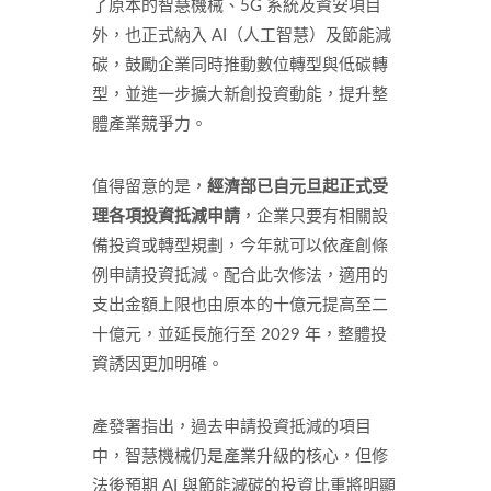
了原本的智慧機械、5G 系統及資安項目
外，也正式納入 AI（人工智慧）及節能減
碳，鼓勵企業同時推動數位轉型與低碳轉
型，並進一步擴大新創投資動能，提升整
體產業競爭力。
值得留意的是，
經濟部已自元旦起正式受
理各項投資抵減申請
，企業只要有相關設
備投資或轉型規劃，今年就可以依產創條
例申請投資抵減。配合此次修法，適用的
支出金額上限也由原本的十億元提高至二
十億元，並延長施行至 2029 年，整體投
資誘因更加明確。
產發署指出，過去申請投資抵減的項目
中，智慧機械仍是產業升級的核心，但修
法後預期 AI 與節能減碳的投資比重將明顯